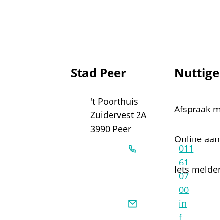
Contact & openingsuren
Stad Peer
Nuttige
Adres
't Poorthuis
Afspraak 
Zuidervest 2A
,
3990
Peer
Online aa
011
61
Iets melde
07
00
E-mail
in
f