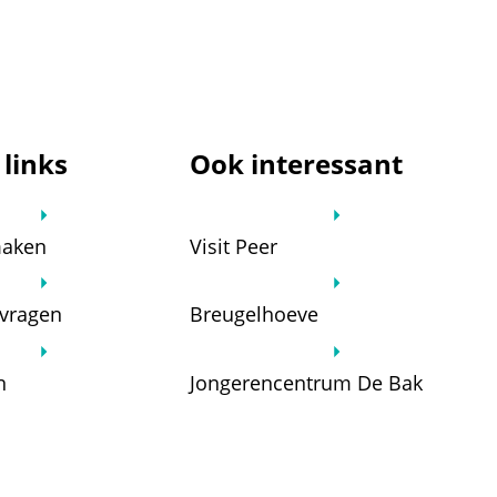
 links
Ook interessant
maken
Visit Peer
nvragen
Breugelhoeve
n
Jongerencentrum De Bak