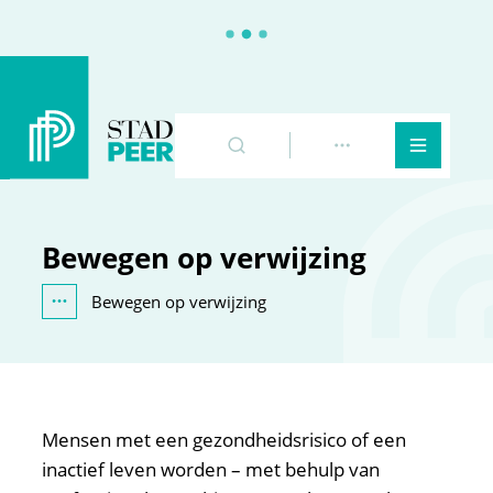
Peer
Naar inhoud
Zoeken
Toon meer
Menu
Bewegen op verwijzing
Bewegen op verwijzing
Toon alle broodkruimel items
Mensen met een gezondheidsrisico of een
inactief leven worden – met behulp van