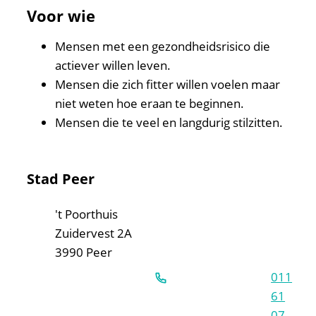
Voor wie
Mensen met een gezondheidsrisico die
actiever willen leven.
Mensen die zich fitter willen voelen maar
niet weten hoe eraan te beginnen.
Mensen die te veel en langdurig stilzitten.
Contact & openingsuren
Stad Peer
Adres
't Poorthuis
Zuidervest 2A
,
3990
Peer
011
61
07