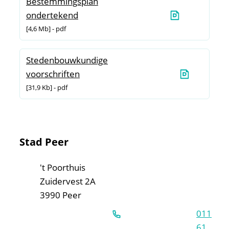
Bestemmingsplan
ondertekend
4,6 Mb
pdf
Stedenbouwkundige
voorschriften
31,9 Kb
pdf
Contact & openingsuren
Stad Peer
Adres
't Poorthuis
Zuidervest 2A
,
3990
Peer
011
61