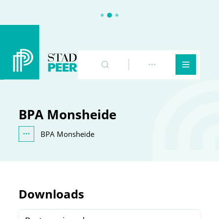
Peer
Naar inhoud
Zoeken
Toon meer
Menu
BPA Monsheide
BPA Monsheide
Toon alle broodkruimel items
Downloads