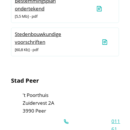
Bestemmingsplan
ondertekend
5,5 Mb
pdf
Stedenbouwkundige
voorschriften
60,8 Kb
pdf
Contact & openingsuren
Stad Peer
Adres
't Poorthuis
Zuidervest 2A
,
3990
Peer
011
61