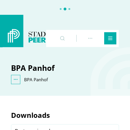
Peer
Naar inhoud
Zoeken
Toon meer
Menu
BPA Panhof
BPA Panhof
Toon alle broodkruimel items
Downloads