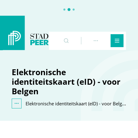
Peer
Naar inhoud
Zoeken
Toon meer
Menu
Elektronische
identiteitskaart (eID) - voor
Belgen
Elektronische identiteitskaart (eID) - voor Belgen
Toon alle broodkruimel items