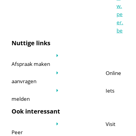
w.
pe
er.
be
Nuttige links
Afspraak maken
Online
aanvragen
Iets
melden
Ook interessant
Visit
Peer