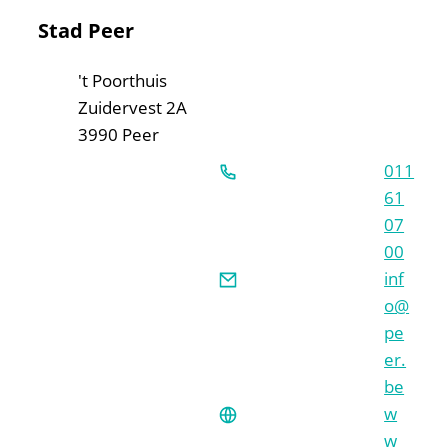
Contact & openingsuren
Stad Peer
Adres
't Poorthuis
Zuidervest 2A
,
3990
Peer
011
61
07
00
E-mail
inf
o
@
pe
er.
be
Website
w
w