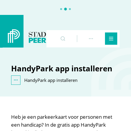
Peer
Naar inhoud
Zoeken
Toon meer
Menu
HandyPark app installeren
HandyPark app installeren
Toon alle broodkruimel items
Heb je een parkeerkaart voor personen met
een handicap? In de gratis app HandyPark