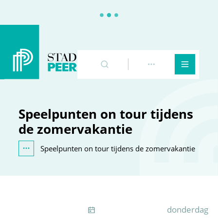
Peer
Naar inhoud
Zoeken
Toon meer
Menu
Speelpunten on tour tijdens
de zomervakantie
Speelpunten on tour tijdens de zomervakantie
Toon alle broodkruimel items
Gepubliceer
donderdag