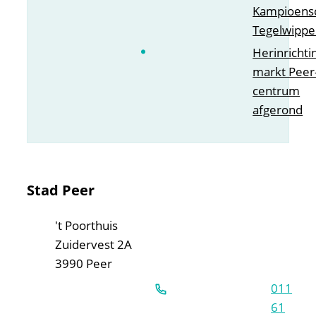
Kampioens
Tegelwipp
Herinrichti
markt Peer
centrum
afgerond
Contact & openingsuren
Stad Peer
Adres
't Poorthuis
Zuidervest 2A
,
3990
Peer
011
61