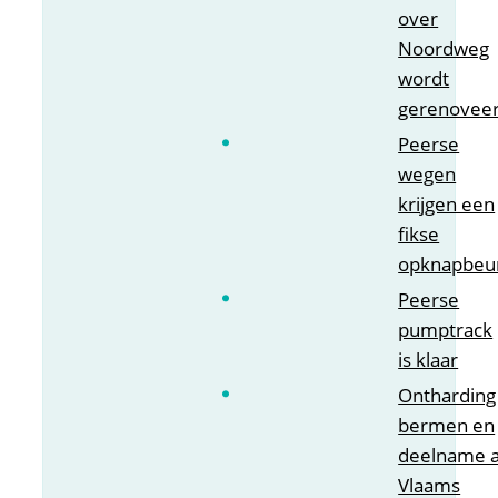
over
Noordweg
wordt
gerenovee
Peerse
wegen
krijgen een
fikse
opknapbeu
Peerse
pumptrack
is klaar
Ontharding
bermen en
deelname 
Vlaams