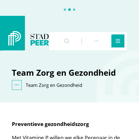
Peer
Naar inhoud
Zoeken
Toon meer
Menu
Team Zorg en Gezondheid
Team Zorg en Gezondheid
Toon alle broodkruimel items
Preventieve gezondheidszorg
Met Vitamine P willen we elke Perenaar in de