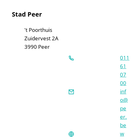
Contact & openingsuren
Stad Peer
Adres
't Poorthuis
Zuidervest 2A
,
3990
Peer
011
61
07
00
E-mail
inf
o
@
pe
er.
be
Website
w