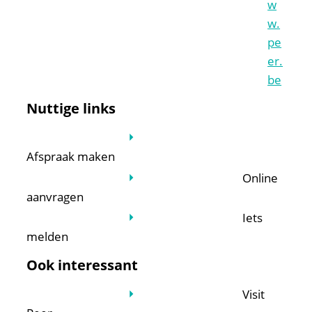
w
w.
pe
er.
be
Nuttige links
Afspraak maken
Online
aanvragen
Iets
melden
Ook interessant
Visit