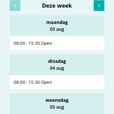
Deze week
Bekijk openingsuren van de week hiervoor
Bekijk 
maandag
2026
03 aug
08:00
-
15:30
Open
dinsdag
2026
04 aug
08:00
-
15:30
Open
woensdag
2026
05 aug