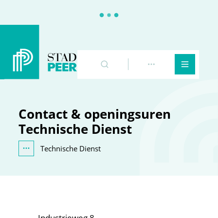
Peer
Naar inhoud
Zoeken
Toon meer
Menu
Contact & openingsuren
Technische Dienst
Technische Dienst
Toon alle broodkruimel items
Adres
Industrieweg 8