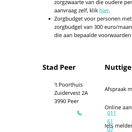
zorgzwaarte van die oudere pers
aanvraag zelf, klik
hier
.
Zorgbudget voor personen met 
zorgbudget van 300 euro/maand
die aan bepaalde voorwaarden v
Contact & openingsuren
Stad Peer
Nuttige
Adres
't Poorthuis
Afspraak 
Zuidervest 2A
,
3990
Peer
Online aa
011
61
Iets melde
07