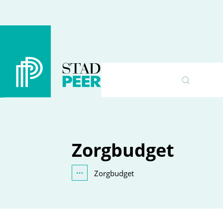
Peer
Naar inhoud
Zorgbudget
Zorgbudget
Toon alle broodkruimel items