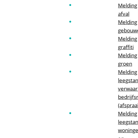
Melding
afval
Melding
gebouw
Melding
graffiti
Melding
groen
Melding
leegstan
verwaar
bedrijfs
(afspraa
Melding
leegsta
woning