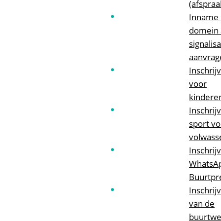
(afspraa
Inname 
domein 
signalis
aanvrag
Inschrij
voor
kindere
Inschrij
sport vo
volwass
Inschrij
WhatsA
Buurtpr
Inschrij
van de
buurtwe