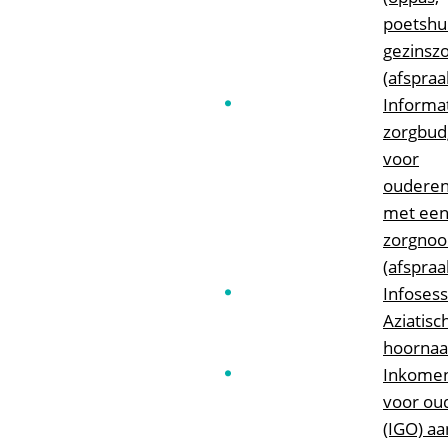
poetshu
gezinszo
(afspraa
Informa
zorgbud
voor
oudere
met ee
zorgnoo
(afspraa
Infosess
Aziatisc
hoornaa
Inkomen
voor ou
(IGO) a