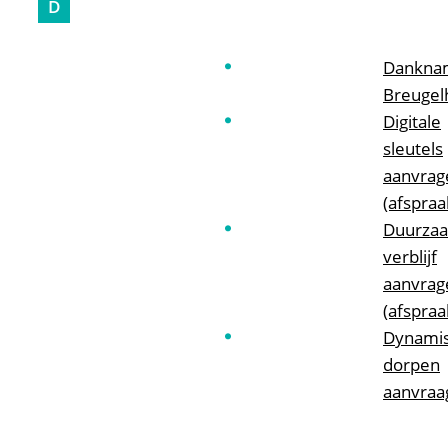
D
Dankna
Breugel
Digitale
sleutels
aanvrag
(afspraa
Duurza
verblijf
aanvrag
(afspraa
Dynami
dorpen
aanvraa