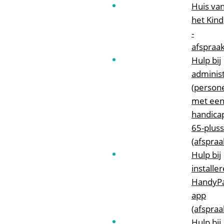
Huis va
het Kind
-
afspraa
Hulp bij
administ
(person
met ee
handica
65-pluss
(afspraa
Hulp bij
installe
HandyPa
app
(afspraa
Hulp bij