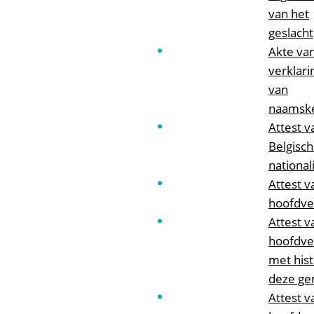
van het
geslacht
Akte va
verklari
van
naamsk
Attest v
Belgisc
nationali
Attest v
hoofdver
Attest v
hoofdver
met hist
deze g
Attest v