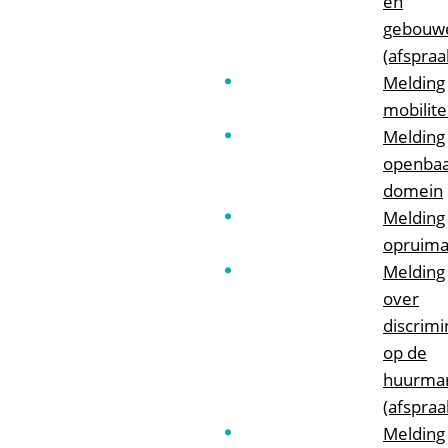
en
gebouw
(afspraa
Melding
mobilite
Melding
openba
domein
Melding
opruima
Melding
over
discrimi
op de
huurma
(afspraa
Melding