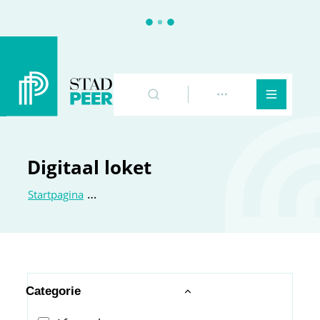
Peer
Naar inhoud
Zoeken
Toon meer
Menu
Digitaal loket
Startpagina
Dig
Filter op
Categorie