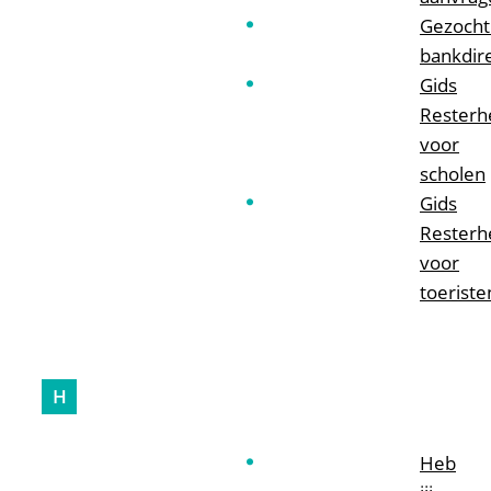
Gezocht
bankdir
Gids
Resterh
voor
scholen
Gids
Resterh
voor
toeriste
H
Heb