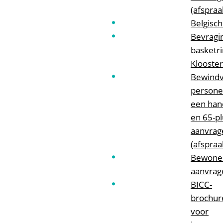
(afspraa
Belgisch
Bevragi
basketr
Klooster
Bewindv
persone
een han
en 65-p
aanvrag
(afspraa
Bewoner
aanvrag
BICC-
brochur
voor