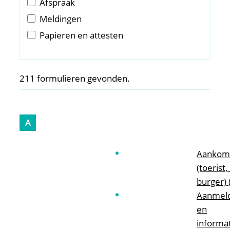
Afspraak
Meldingen
Papieren en attesten
211 formulieren gevonden.
A
Aankoms
(toerist,
burger) 
Aanmel
en
informa