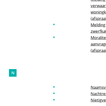
verwaar
woningkw
(afspraa
Melding
zwerfka
Moralite
aanvrag
(afspraa
N
Naamsve
Nachtre
Nietigve