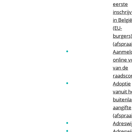
eerste
inschrij
in Belgi
(EU-
burgers
(afspraa
Aanmel
online v
van de
raadsco
Adoptie
vanuit h
buitenl
aangifte
(afspraa
Adreswij
Adreswij