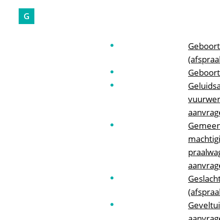
G
Geboort
(afspraa
Geboort
Geluids
vuurwe
aanvrag
Gemeent
machtig
praalwa
aanvrag
Geslacht
(afspraa
Geveltu
aanvrag