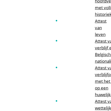
hoofdver
met vol
historie
Attest
van
leven
Attest v
verblijf 
Belgisc
nationali
Attest v
verblijfp
met het
op een
huwelijk
Attest v
wettelij