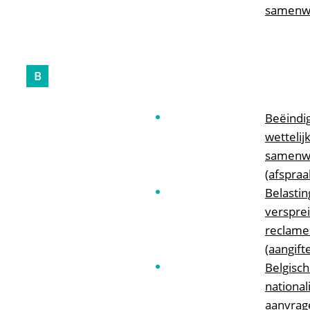
samenw
B
Beëindi
wettelij
samenw
(afspraa
Belastin
verspre
reclame
(aangift
Belgisc
nationali
aanvrag