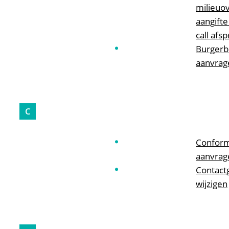
milieuo
aangifte
call afsp
Burgerb
aanvrag
C
Conformi
aanvrag
Contact
wijzigen