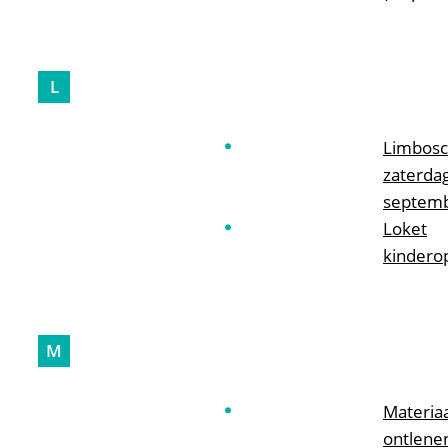
L
Limbosc
zaterda
septem
Loket
kindero
M
Materiaa
ontlene