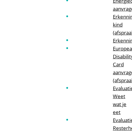
Energie
aanvrag
Erkenni
kind
(afspraa
Erkenni
Europe
Disabilit
Card
aanvrag
(afspraa
Evaluati
Weet
wat je
eet
Evaluati
Resterh