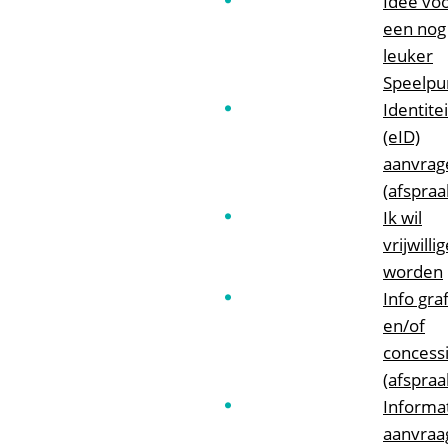
Idee vo
een nog
leuker
Speelpu
Identite
(eID)
aanvrag
(afspraa
Ik wil
vrijwilli
worden
Info gra
en/of
concess
(afspraa
Informa
aanvraa