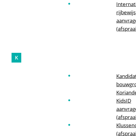
Internat
rijbewijs
aanvrag
(afspraa
K
Kandidat
bouwgr
Koriand
KidsID
aanvrag
(afspraa
Klussen
(afspraa