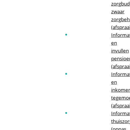
zorgbud
zwaar
zorgbe
(afspraa
Informa
en
invullen
pensioe
(afspraa
Informat
en
inkome
tegemo
(afspraa
Informa
thuiszor
(oppas,