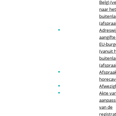
Belg) (v
naar het
buitenla
(afspraa
Adreswij
aangifte 
EU-burg
(vanuit 
buitenla
(afspraa
Afspraa
horecav
Afwezig
Akte va
aanpass
van de
registra