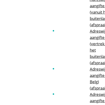
aangifte
(vanuit 
buitenla
(afspraa
Adreswij
aangifte
(vertrek
het
buitenla
(afspraa
Adreswij
aangifte 
Belg)
(afspraa
Adreswij
aangifte 