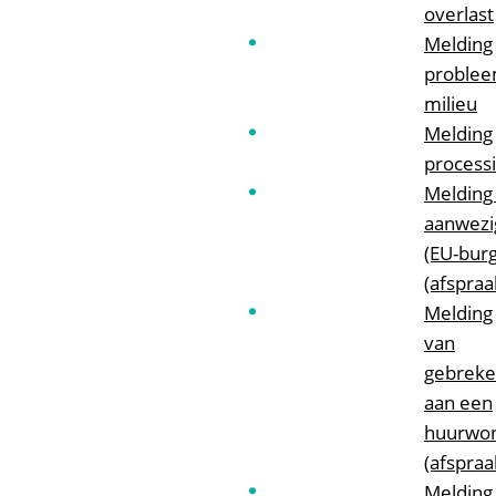
overlast
Melding
problee
milieu
Melding
process
Melding
aanwezi
(EU-burg
(afspraa
Melding
van
gebrek
aan een
huurwo
(afspraa
Melding